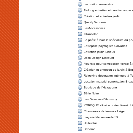
decoration marocaine
Trolong entretien et creation espace
Création et entretien jardin
Quality Vannerie
LesAccessoires
alliancelec
Le poêle à bois le spécialiste du po
Entreprise paysagiste Calvados
Entretien jardin Lisieux
Deco Design Discount
Fleuriste pour composition florale à
Création et entretien de jardin à Bru
Relooking décoration intérieure à T
Location materiel sonorisation Bruxe
Boutique de l'Hexagone
Série Noire
Les Dessous d'Harmony
YGREQUE - Pret à porter féminin L
Chaussures de femmes Liège
Lingerie lille sensuelle 59
Uniteintur
Bobémo