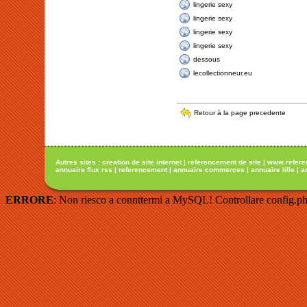
lingerie sexy
lingerie sexy
lingerie sexy
lingerie sexy
dessous
lecollectionneur.eu
Retour à la page precedente
Autres sites :
creation de site internet
|
referencement de site
|
www.refere
annuaire flux rss
|
referencement
|
annuaire commerces
|
annuaire lille
|
a
ERRORE
: Non riesco a connttermi a MySQL! Controllare config.ph