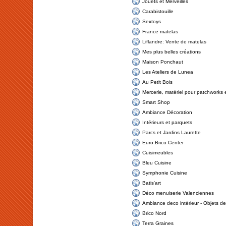
Jouets et Merveilles
Carabistouille
Sextoys
France matelas
Liflandre: Vente de matelas
Mes plus belles créations
Maison Ponchaut
Les Ateliers de Lunea
Au Petit Bois
Mercerie, matériel pour patchworks
Smart Shop
Ambiance Décoration
Intérieurs et parquets
Parcs et Jardins Laurette
Euro Brico Center
Cuisimeubles
Bleu Cuisine
Symphonie Cuisine
Batis'art
Déco menuiserie Valenciennes
Ambiance deco intérieur - Objets de
Brico Nord
Terra Graines