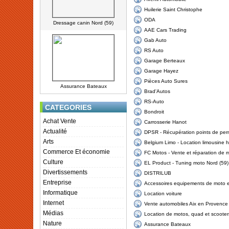
Huilerie Saint Christophe
ODA
Dressage canin Nord (59)
AAE Cars Trading
Gab Auto
RS Auto
Garage Berteaux
Garage Hayez
Pièces Auto Sures
Assurance Bateaux
Brad'Autos
RS-Auto
CATEGORIES
Bondroit
Achat Vente
Carrosserie Hanot
Actualité
DPSR - Récupération points de permi
Arts
Belgium Limo - Location limousine
Commerce Et économie
FC Motos - Vente et réparation de 
Culture
EL Product - Tuning moto Nord (59)
Divertissements
DISTRILUB
Entreprise
Accessoires equipements de moto e
Informatique
Location voiture
Internet
Vente automobiles Aix en Provence
Médias
Location de motos, quad et scooter
Nature
Assurance Bateaux