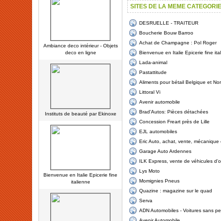
SITES DE LA MEME CATEGORI
DESRUELLE - TRAITEUR
Boucherie Bouw Barroo
Achat de Champagne : Pol Roger
Ambiance deco intérieur - Objets
deco en ligne
Bienvenue en Italie Epicerie fine ita
Lada-animal
Pastattitude
Aliments pour bétail Belgique et Nor
Littoral Vi
Avenir automobile
Brad'Autos: Pièces détachées
Instituts de beauté par Ekinoxe
Concession Freart près de Lille
EJL automobiles
Eric Auto, achat, vente, mécanique 
Garage Auto Ardennes
ILK Express, vente de véhicules d'
Lys Moto
Bienvenue en Italie Epicerie fine
Momignies Pneus
italienne
Quazine : magazine sur le quad
Serva
ADN Automobiles - Voitures sans pe
Avenir Automobile