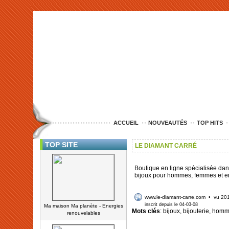
<img src="http://www.nord-entreprise.com/images/anim.jpg" alt="co
ACCUEIL
NOUVEAUTÉS
TOP HITS
TOP SITE
LE DIAMANT CARRÉ
Boutique en ligne spécialisée dan
bijoux pour hommes, femmes et en
www.le-diamant-carre.com
• vu 201
inscrit depuis le 04-03-08
Ma maison Ma planète - Energies
Mots clés
: bijoux, bijouterie, hom
renouvelables