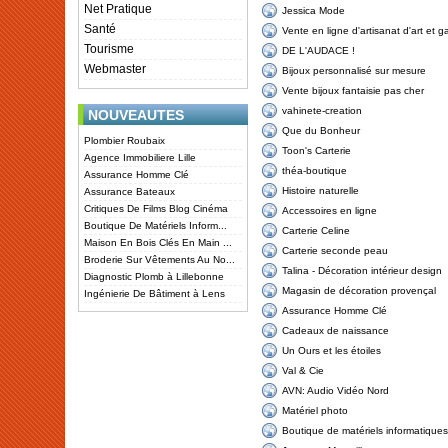
Net Pratique
Jessica Mode
Santé
Vente en ligne d'artisanat d'art et 
Tourisme
DE L'AUDACE !
Webmaster
Bijoux personnalisé sur mesure
Vente bijoux fantaisie pas cher
vahinete-creation
NOUVEAUTES
Que du Bonheur
Plombier Roubaix
Toon's Carterie
Agence Immobiliere Lille
théa-boutique
Assurance Homme Clé
Histoire naturelle
Assurance Bateaux
Critiques De Films Blog Cinéma
Accessoires en ligne
Boutique De Matériels Inform...
Carterie Celine
Maison En Bois Clés En Main ...
Carterie seconde peau
Broderie Sur Vêtements Au No...
Talina - Décoration intérieur design
Diagnostic Plomb à Lillebonne
Magasin de décoration provençal
Ingénierie De Bâtiment à Lens
Assurance Homme Clé
Cadeaux de naissance
Un Ours et les étoiles
Val & Cie
AVN: Audio Vidéo Nord
Matériel photo
Boutique de matériels informatiques 