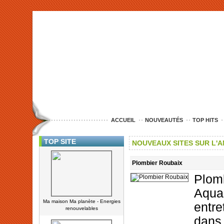
<img src="http://www.nord-entreprise.com/images/anim.jpg" alt="co
ACCUEIL
NOUVEAUTÉS
TOP HITS
TOP SITE
NOUVEAUX SITES SUR L'
Plombier Roubaix
Plo
Aqua
Ma maison Ma planète - Energies
entr
renouvelables
dans