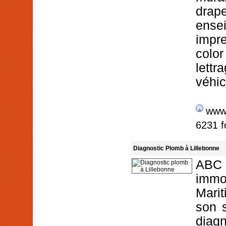
dra
ense
impr
colo
let
véhic
www.
6231 f
Diagnostic Plomb à Lillebonne
ABC 
immo
Mari
son s
diag