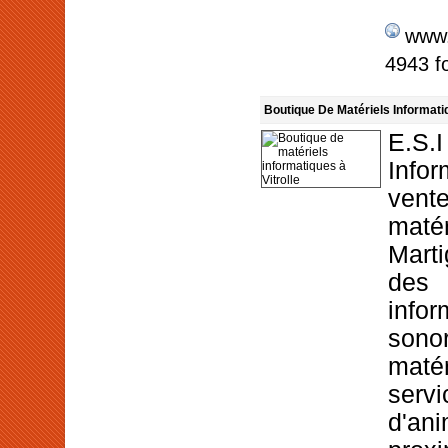
www
4943 fo
Boutique De Matériels Informatiq
E.S
Info
vente
maté
Mart
de
inf
son
maté
serv
d'an