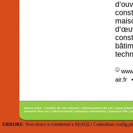
d’o
cons
maiso
d’œu
const
bâti
techn
www
air.fr
Autres sites :
creation de site internet
|
referencement de site
|
www.refere
annuaire flux rss
|
referencement
|
annuaire commerces
|
annuaire lille
|
a
ERRORE
: Non riesco a connttermi a MySQL! Controllare config.ph