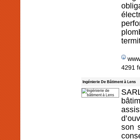
obli
élec
perf
plo
termi
www
4291 f
Ingénierie De Bâtiment à Lens
SARL 
bâti
assi
d’ou
son s
con