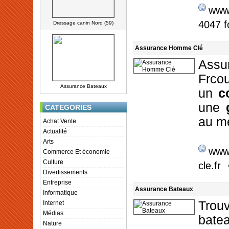
www.
4047 f
Dressage canin Nord (59)
Assurance Homme Clé
Ass
Frco
Assurance Bateaux
un
c
une
CATEGORIES
au me
Achat Vente
Actualité
Arts
www
Commerce Et économie
Culture
cle.fr
Divertissements
Entreprise
Assurance Bateaux
Informatique
Trou
Internet
Médias
bate
Nature