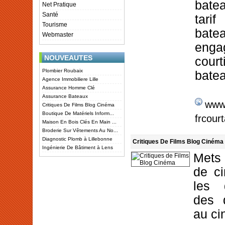
bate
Net Pratique
Santé
tari
Tourisme
bate
Webmaster
enga
NOUVEAUTES
cour
Plombier Roubaix
batea
Agence Immobiliere Lille
Assurance Homme Clé
Assurance Bateaux
www
Critiques De Films Blog Cinéma
Boutique De Matériels Inform...
frcourt
Maison En Bois Clés En Main ...
Broderie Sur Vêtements Au No...
Diagnostic Plomb à Lillebonne
Critiques De Films Blog Cinéma
Ingénierie De Bâtiment à Lens
Mets
de c
les d
des d
au ci