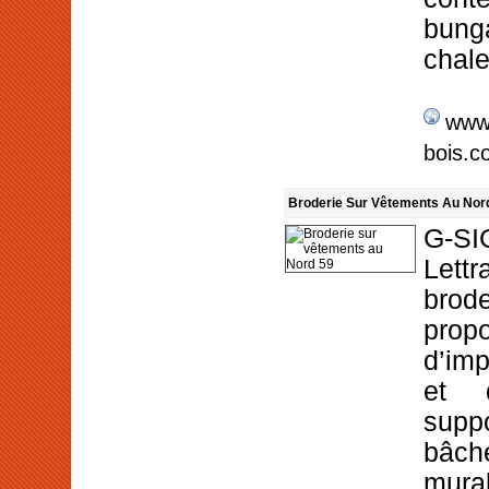
bunga
chale
www.
bois.c
Broderie Sur Vêtements Au Nor
G-SI
Let
brod
prop
d’imp
et 
supp
bâc
mura