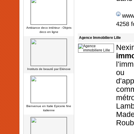
www.
4258 f
Ambiance deco intérieur - Objets
deco en ligne
Agence Immobiliere Lille
Nexi
immo
l'imm
Instituts de beauté par Ekinoxe
ou
d'ap
com
métr
La
Bienvenue en Italie Epicerie fine
italienne
Made
Roub