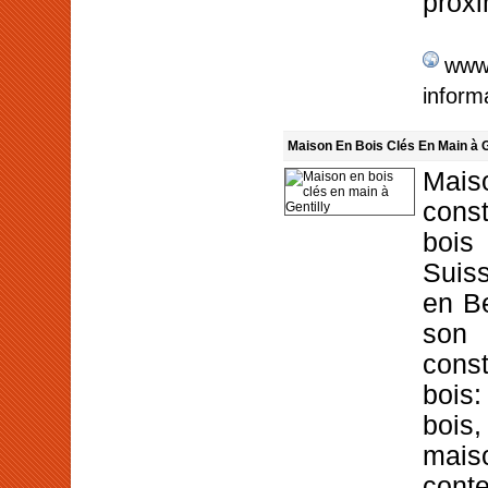
proxi
www.
inform
Maison En Bois Clés En Main à G
Mais
const
bois
Suis
en B
so
const
bois
bois
mais
cont