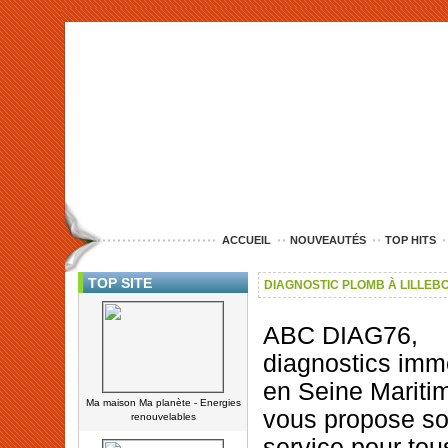
<img src="http://www.nord-entreprise.com/images/anim.jpg" alt="co
ACCUEIL
NOUVEAUTÉS
TOP HITS
TOP SITE
DIAGNOSTIC PLOMB À LILLEB
ABC DIAG76,
diagnostics immo
en Seine Mariti
Ma maison Ma planète - Energies
vous propose s
renouvelables
service pour tou