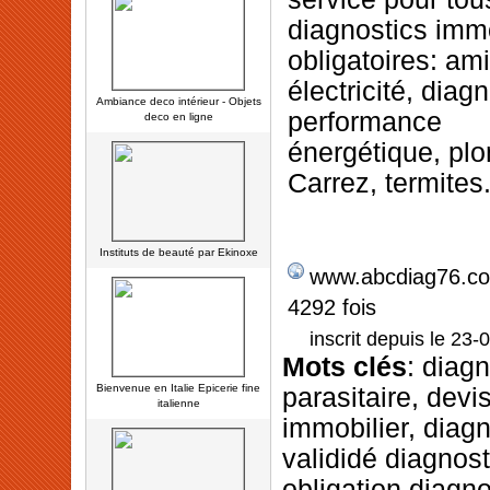
diagnostics immo
obligatoires: am
électricité, diag
Ambiance deco intérieur - Objets
performance
deco en ligne
énergétique, plo
Carrez, termites
Instituts de beauté par Ekinoxe
www.abcdiag76.c
4292 fois
inscrit depuis le 23-
Mots clés
: diagn
Bienvenue en Italie Epicerie fine
parasitaire, devi
italienne
immobilier, diagn
valididé diagnost
obligation diagno