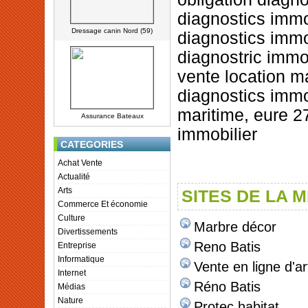
diagnostics immob
Dressage canin Nord (59)
diagnostics immo
diagnostric immo
vente location m
diagnostics immo
maritime, eure 27
Assurance Bateaux
immobilier
CATEGORIES
Achat Vente
Actualité
Arts
SITES DE LA 
Commerce Et économie
Culture
Marbre décor
Divertissements
Reno Batis
Entreprise
Informatique
Vente en ligne d'ar
Internet
Réno Batis
Médias
Nature
Protec habitat