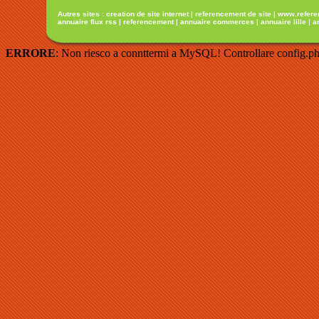
Autres sites :
creation de site internet
|
referencement de site
|
www.refere
annuaire flux rss
|
referencement
|
annuaire commerces
|
annuaire lille
|
a
ERRORE
: Non riesco a connttermi a MySQL! Controllare config.ph