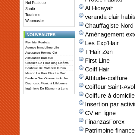
Net Pratique
Al Hidayah
Santé
Tourisme
veranda clair habit
Webmaster
Chauffagiste Nord
Aménagement exté
NOUVEAUTES
Les Exp'Hair
Plombier Roubaix
Agence Immobiliere Lille
T'Hair Zen
Assurance Homme Clé
Assurance Bateaux
First Line
Critiques De Films Blog Cinéma
Coiff'Hair
Boutique De Matériels Inform...
Maison En Bois Clés En Main ...
Attitude-coiffure
Broderie Sur Vêtements Au No...
Diagnostic Plomb à Lillebonne
Coiffeur Saint-Avo
Ingénierie De Bâtiment à Lens
Coiffure à domicil
Insertion par acti
CV en ligne
FinanzasForex
Patrimoine finance