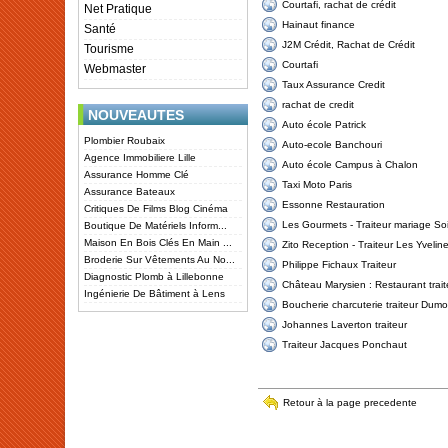
Courtafi, rachat de crédit
Net Pratique
Hainaut finance
Santé
J2M Crédit, Rachat de Crédit
Tourisme
Courtafi
Webmaster
Taux Assurance Credit
rachat de credit
NOUVEAUTES
Auto école Patrick
Plombier Roubaix
Auto-ecole Banchouri
Agence Immobiliere Lille
Auto école Campus à Chalon
Assurance Homme Clé
Taxi Moto Paris
Assurance Bateaux
Essonne Restauration
Critiques De Films Blog Cinéma
Les Gourmets - Traiteur mariage S
Boutique De Matériels Inform...
Maison En Bois Clés En Main ...
Zito Reception - Traiteur Les Yvelin
Broderie Sur Vêtements Au No...
Philippe Fichaux Traiteur
Diagnostic Plomb à Lillebonne
Château Marysien : Restaurant trait
Ingénierie De Bâtiment à Lens
Boucherie charcuterie traiteur Dumo
Johannes Laverton traiteur
Traiteur Jacques Ponchaut
Retour à la page precedente