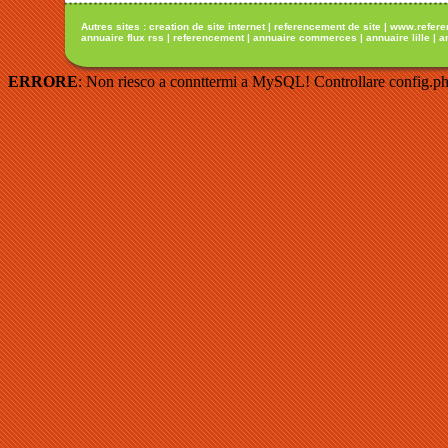
Autres sites :
creation de site internet
|
referencement de site
|
www.refere
annuaire flux rss
|
referencement
|
annuaire commerces
|
annuaire lille
|
a
ERRORE
: Non riesco a connttermi a MySQL! Controllare config.ph