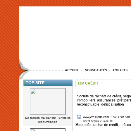
<img src="http://www.nord-entreprise.com/images/anim.jpg" alt="co
ACCUEIL
NOUVEAUTÉS
TOP HITS
TOP SITE
J2M CRÉDIT
Société de rachats de crédit, négo
immobiliers, assurances, prêt pers
reconstituable, défiscalisation
www.j2m-credit.com
• vu 1705 fois
Ma maison Ma planète - Energies
inscrit depuis le 04-03-08
renouvelables
Mots clés
: rachat de crédit, defisca