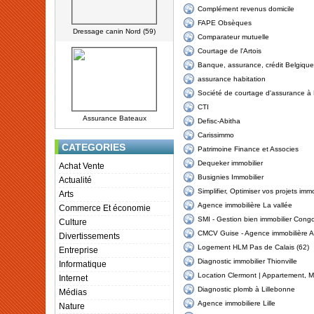
Complément revenus domicile
FAPE Obsèques
Dressage canin Nord (59)
Comparateur mutuelle
Courtage de l'Artois
Banque, assurance, crédit Belgique
assurance habitation
Société de courtage d'assurance à
CTI
Assurance Bateaux
Defisc-Abitha
Carissimmo
CATEGORIES
Patrimoine Finance et Associes
Dequeker immobilier
Achat Vente
Busignies Immobilier
Actualité
Simplifier, Optimiser vos projets immo
Arts
Agence immobilière La vallée
Commerce Et économie
SMI - Gestion bien immobilier Cong
Culture
CMCV Guise - Agence immobilière A
Divertissements
Logement HLM Pas de Calais (62)
Entreprise
Diagnostic immobilier Thionville
Informatique
Location Clermont | Appartement, M
Internet
Diagnostic plomb à Lillebonne
Médias
Agence immobiliere Lille
Nature