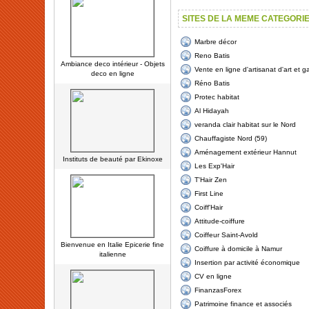
SITES DE LA MEME CATEGORI
Marbre décor
Reno Batis
Ambiance deco intérieur - Objets
Vente en ligne d'artisanat d'art et 
deco en ligne
Réno Batis
Protec habitat
Al Hidayah
veranda clair habitat sur le Nord
Chauffagiste Nord (59)
Aménagement extérieur Hannut
Instituts de beauté par Ekinoxe
Les Exp'Hair
T'Hair Zen
First Line
Coiff'Hair
Attitude-coiffure
Coiffeur Saint-Avold
Bienvenue en Italie Epicerie fine
Coiffure à domicile à Namur
italienne
Insertion par activité économique
CV en ligne
FinanzasForex
Patrimoine finance et associés