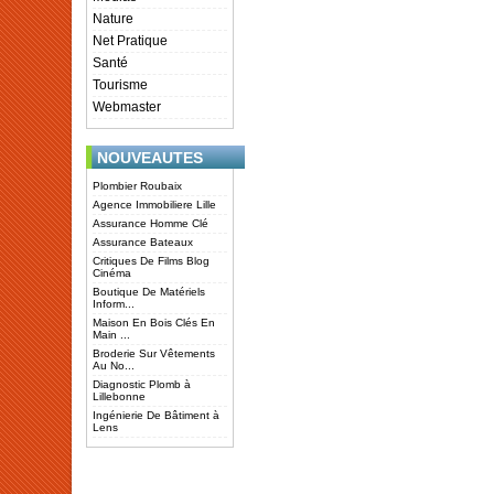
Nature
Net Pratique
Santé
Tourisme
Webmaster
NOUVEAUTES
Plombier Roubaix
Agence Immobiliere Lille
Assurance Homme Clé
Assurance Bateaux
Critiques De Films Blog
Cinéma
Boutique De Matériels
Inform...
Maison En Bois Clés En
Main ...
Broderie Sur Vêtements
Au No...
Diagnostic Plomb à
Lillebonne
Ingénierie De Bâtiment à
Lens