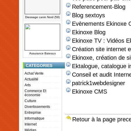
Referencement-Blog
Blog sextoys
Dressage canin Nord (59)
Evènements Ekinoxe O
Ekinoxe Blog
Ekinoxe TV : Vidéos E
Création site internet
Assurance Bateaux
Ekinoxe, création de sit
Ektalogue, catalogue in
CATEGORIES
Achat Vente
Conseil et audit Intern
Actualité
patrick1webdesigner
Arts
Ekinoxe CMS
Commerce Et
économie
Culture
Divertissements
Entreprise
Retour à la page prec
Informatique
Internet
Médias