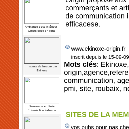
commerçants et art
de communication i
efficacese.
Ambiance deco intérieur -
Objets deco en ligne
www.ekinoxe-origin.fr
inscrit depuis le 15-09-09
Mots clés
: Ekinoxe
Instituts de beauté par
origin,agence,refer
Ekinoxe
communication, age
pmi, site, roubaix, 
Bienvenue en Italie
Epicerie fine italienne
SITES DE LA ME
vos pubs pour pas che