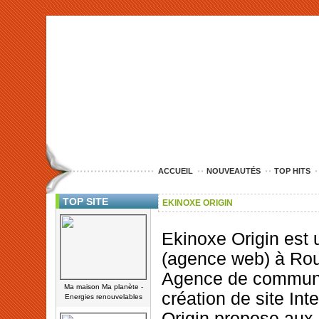
<img src="http://www.nord-entreprise.com/images/anim.jpg" alt="co
ACCUEIL
NOUVEAUTÉS
TOP HITS
TOP SITE
EKINOXE ORIGIN
Ekinoxe Origin est
(agence web) à Rou
Agence de communi
Ma maison Ma planète -
création de site Int
Energies renouvelables
Origin propose au