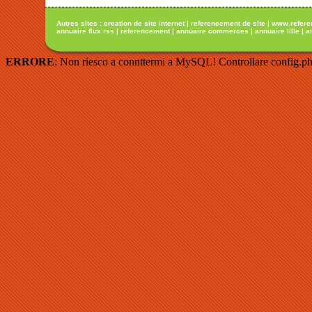
Autres sites :
creation de site internet
|
referencement de site
|
www.refere
annuaire flux rss
|
referencement
|
annuaire commerces
|
annuaire lille
|
a
ERRORE
: Non riesco a connttermi a MySQL! Controllare config.ph