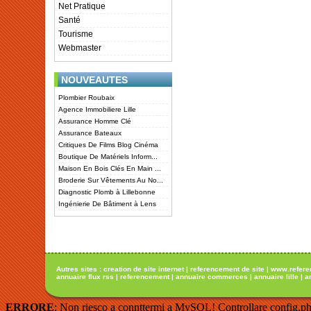
Net Pratique
Santé
Tourisme
Webmaster
NOUVEAUTES
Plombier Roubaix
Agence Immobiliere Lille
Assurance Homme Clé
Assurance Bateaux
Critiques De Films Blog Cinéma
Boutique De Matériels Inform...
Maison En Bois Clés En Main ...
Broderie Sur Vêtements Au No...
Diagnostic Plomb à Lillebonne
Ingénierie De Bâtiment à Lens
Autres sites :
creation de site internet
|
referencement de site
|
www.refere
annuaire flux rss
|
referencement
|
annuaire commerces
|
annuaire lille
|
a
ERRORE
: Non riesco a connttermi a MySQL! Controllare config.ph