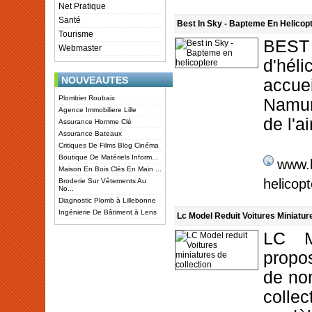
Net Pratique
Santé
Best In Sky - Bapteme En Helicop
Tourisme
BEST
Webmaster
d'hé
NOUVEAUTES
accue
Plombier Roubaix
Namur
Agence Immobiliere Lille
de l'a
Assurance Homme Clé
Assurance Bateaux
Critiques De Films Blog Cinéma
Boutique De Matériels Inform...
www.
Maison En Bois Clés En Main ...
helicop
Broderie Sur Vêtements Au
No...
Diagnostic Plomb à Lillebonne
Ingénierie De Bâtiment à Lens
Lc Model Reduit Voitures Miniatur
LC M
propo
de no
colle