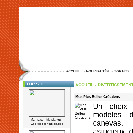
<img src="http://www.nord-entreprise.com/images/anim.jpg" alt="co
ACCUEIL
NOUVEAUTÉS
TOP HITS
TOP SITE
ACCUEIL -
DIVERTISSEMENT
Mes Plus Belles Créations
Un choix
modeles d
Ma maison Ma planète -
canevas,
Energies renouvelables
astucieux, de