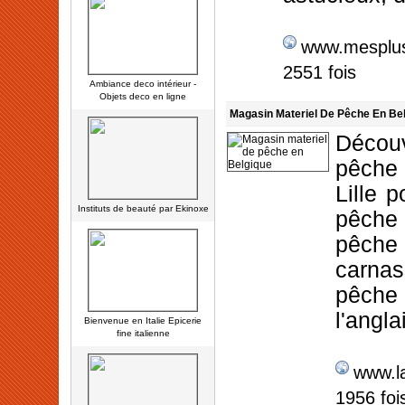
www.mesplus
2551 fois
Ambiance deco intérieur -
Objets deco en ligne
Magasin Materiel De Pêche En Be
Découv
pêche 
Lille p
Instituts de beauté par Ekinoxe
pêche 
pêche 
carnas
pêche
l'angla
Bienvenue en Italie Epicerie
fine italienne
www.l
1956 foi