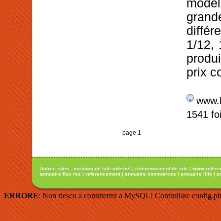
modèl
gran
diffé
1/12,
produ
prix c
www.l
1541 fo
page 1
Autres sites :
creation de site internet
|
referencement de site
|
www.refere
annuaire flux rss
|
referencement
|
annuaire commerces
|
annuaire lille
|
a
ERRORE
: Non riesco a connttermi a MySQL! Controllare config.ph