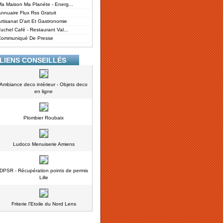
a Maison Ma Planète - Energ...
nnuaire Flux Rss Gratuit
rtisanat D'art Et Gastronomie
uchel Café - Restaurant Val...
Communiqué De Presse
LIENS CONSEILLÉS
Ambiance deco intérieur - Objets deco
en ligne
Plombier Roubaix
Ludoco Menuiserie Amiens
DPSR - Récupération points de permis
Lille
Friterie l'Etoile du Nord Lens