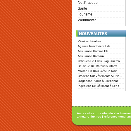
Net Pratique
Santé
Tourisme
Webmaster
NOUVEAUTES
Plombier Roubaix
Agence Immobiliere Lille
Assurance Homme Clé
Assurance Bateaux
Critiques De Films Blog Cinéma
Boutique De Matériels Inform...
Maison En Bois Clés En Main ...
Broderie Sur Vêtements Au No...
Diagnostic Plomb à Lillebonne
Ingénierie De Bâtiment à Lens
Autres sites :
creation de site internet
annuaire flux rss
|
referencement
|
an