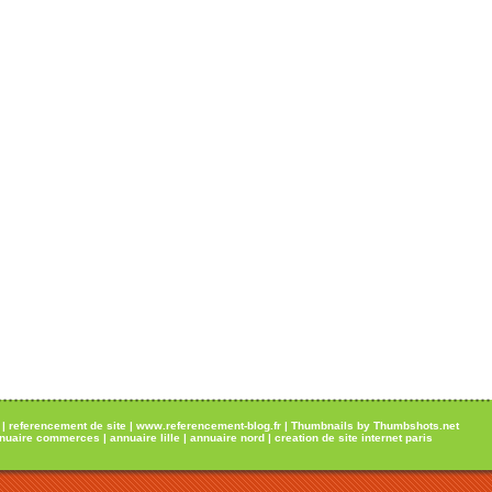
|
referencement de site
|
www.referencement-blog.fr
|
Thumbnails by Thumbshots.net
nuaire commerces
|
annuaire lille
|
annuaire nord
|
creation de site internet paris