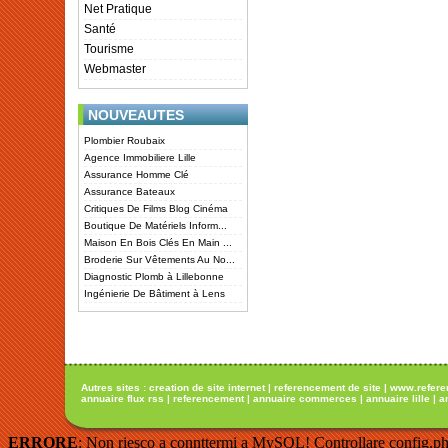
Net Pratique
Santé
Tourisme
Webmaster
NOUVEAUTES
Plombier Roubaix
Agence Immobiliere Lille
Assurance Homme Clé
Assurance Bateaux
Critiques De Films Blog Cinéma
Boutique De Matériels Inform...
Maison En Bois Clés En Main ...
Broderie Sur Vêtements Au No...
Diagnostic Plomb à Lillebonne
Ingénierie De Bâtiment à Lens
Autres sites :
creation de site internet
|
referencement de site
|
www.refere
annuaire flux rss
|
referencement
|
annuaire commerces
|
annuaire lille
|
a
ERRORE
: Non riesco a connttermi a MySQL! Controllare config.ph