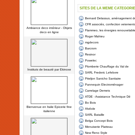
SITES DE LA MEME CATEGORI
Bernard Delassus, aménagement de 
CFR associés, confection vetement
Ambiance deco intérieur - Objets
Flammeo, les énergies renouvelabl
deco en ligne
Roger Mahieu
mgdecors
Barcrom
Resinor
Powelec
Plomberie Chauffage du Val de
Instituts de beauté par Ekinoxe
SARL Frederic Lefebvre
Piteljon Sanicho Sanitaire
Pannequin Electroménager
Carrelage Demets
ATDE - Assistance Technique Dé
Bo Bois
Bienvenue en Italie Epicerie fine
Alvéole
italienne
SARL Bataille
Belga Concept Bois
Menuiserie Platteau
New Reno Style