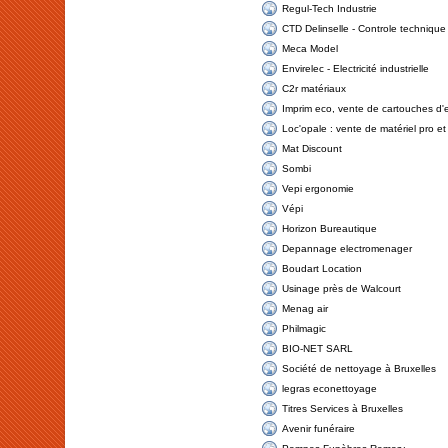
Regul-Tech Industrie
CTD Delinselle - Controle technique 
Meca Model
Envirelec - Electricité industrielle
C2r matériaux
Imprim eco, vente de cartouches d'
Loc'opale : vente de matériel pro et 
Mat Discount
Sombi
Vepi ergonomie
Vépi
Horizon Bureautique
Depannage electromenager
Boudart Location
Usinage près de Walcourt
Menag air
Philmagic
BIO-NET SARL
Société de nettoyage à Bruxelles
legras econettoyage
Titres Services à Bruxelles
Avenir funéraire