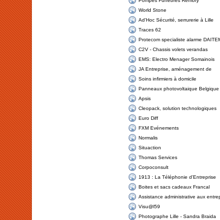
Pompes Funèbres Remory
World Stone
Ad'Hoc Sécurité, serrurerie à Lille
Traces 62
Protecom specialiste alarme DAITEM
C2V - Chassis volets verandas
EMS: Electro Menager Somainois
JA Entreprise, aménagement de
Soins infirmiers à domicile
Panneaux photovoltaique Belgique
Apsis
Cleopack, solution technologiques
Euro Diff
FXM Evénements
Normalis
Situaction
Thomas Services
Corpoconsult
1913 : La Téléphonie d'Entreprise
Boites et sacs cadeaux Francal
Assistance administrative aux entrep
Visu@l59
Photographe Lille - Sandra Braida