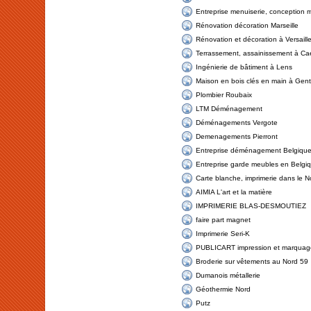
Entreprise menuiserie, conception m
Rénovation décoration Marseille
Rénovation et décoration à Versaill
Terrassement, assainissement à Ca
Ingénierie de bâtiment à Lens
Maison en bois clés en main à Genti
Plombier Roubaix
LTM Déménagement
Déménagements Vergote
Demenagements Pierront
Entreprise déménagement Belgiqu
Entreprise garde meubles en Belgi
Carte blanche, imprimerie dans le N
AIMIA L'art et la matière
IMPRIMERIE BLAS-DESMOUTIEZ
faire part magnet
Imprimerie Seri-K
PUBLICART impression et marquag
Broderie sur vêtements au Nord 59
Dumanois métallerie
Géothermie Nord
Putz