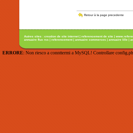
Retour à la page precedente
Autres sites :
creation de site internet
|
referencement de site
|
www.refere
annuaire flux rss
|
referencement
|
annuaire commerces
|
annuaire lille
|
a
ERRORE
: Non riesco a connttermi a MySQL! Controllare config.ph