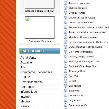
Jardinier paysagiste
plâtrerie Douillet
Dressage canin Nord (59)
L'Art du Temps
Couvreur Pas de Calais
Chauffagiste Bruxelles
Renovation de maison bouche du 
Protection solaire batiment à Metz
Métallerie Contemporaine
Assurance Bateaux
Décorations indienne et tibétaine à 
EGC, chauffage et ventilation
CATEGORIES
G4 Home Technology
Piazza, Chape Liquide
Achat Vente
Rivetage et Ouvrages d'art
Actualité
Sanitaire Chauffage Nord
Arts
Avantage Bois
Commerce Et économie
Batis'Art
Culture
Berrial
Divertissements
Chti Toiture
Entreprise
Batipoles
Informatique
Construibien
Internet
Velgatrans
Médias
Entreprise Wolfs
Nature