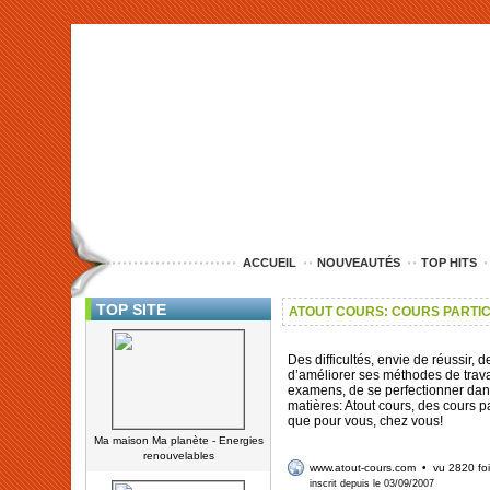
<img src="http://www.nord-entreprise.com/images/anim.jpg" alt="co
ACCUEIL
NOUVEAUTÉS
TOP HITS
TOP SITE
ATOUT COURS: COURS PARTI
Des difficultés, envie de réussir, 
d’améliorer ses méthodes de travai
examens, de se perfectionner dan
matières: Atout cours, des cours pa
que pour vous, chez vous!
Ma maison Ma planète - Energies
renouvelables
www.atout-cours.com
• vu 2820 fo
inscrit depuis le 03/09/2007