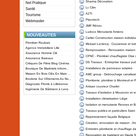
Sharma Décoration
Net Pratique
Lc Clim
Santé
A2TI
Tourisme
Placotech
Webmaster
JMP Rénov
Ludoco Menuiserie Amiens
NOUVEAUTES
Carlier Construction maison individu
Plombier Roubaix
Mickael Leclercq - Couverture et toit
Agence Immobiliere Lille
Remynovation - Renovation maison L
Assurance Homme Clé
CPNC - Plombier chauffagiste Oise 
Assurance Bateaux
DS Travaux : Entreprise travaux publ
Critiques De Films Blog Cinéma
Installateur de panneaux solaires
Boutique De Matériels Inform...
Maison En Bois Clés En Main ...
AMC group - Debouchage canalisati
Broderie Sur Vêtements Au No...
Plomberie, plombier à Montreuil et P
Diagnostic Plomb à Lillebonne
Artisan couvreur Charlet
Ingénierie De Bâtiment à Lens
Travaux d'isolation à Mouscron et 
Installation climatisation Liège
Isolation et menuiserie Rennes et 
Travaux publics et particuliers Saint
Rejointoiement façade Belgique
Creation, renovation de maison : Ar
Entretien plomberie et chauffage d
Renovation de batiment en Haute 