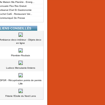
a Maison Ma Planète - Energ...
nnuaire Flux Rss Gratuit
rtisanat D'art Et Gastronomie
uchel Café - Restaurant Val...
Communiqué De Presse
LIENS CONSEILLÉS
Ambiance deco intérieur - Objets deco
en ligne
Plombier Roubaix
Ludoco Menuiserie Amiens
DPSR - Récupération points de permis
Lille
Friterie l'Etoile du Nord Lens