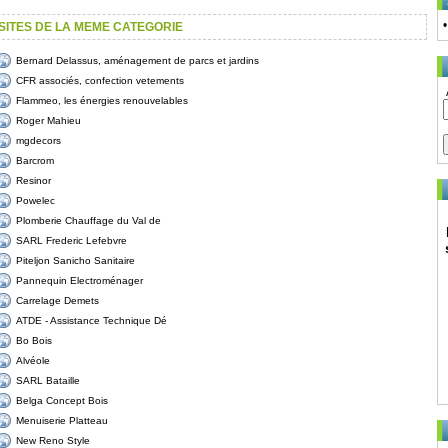
SITES DE LA MEME CATEGORIE
Bernard Delassus, aménagement de parcs et jardins
CFR associés, confection vetements
Flammeo, les énergies renouvelables
Roger Mahieu
mgdecors
Barcrom
Resinor
Powelec
Plomberie Chauffage du Val de
SARL Frederic Lefebvre
Piteljon Sanicho Sanitaire
Pannequin Electroménager
Carrelage Demets
ATDE - Assistance Technique Dé
Bo Bois
Alvéole
SARL Bataille
Belga Concept Bois
Menuiserie Platteau
New Reno Style