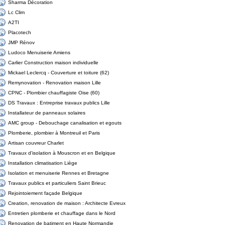
Sharma Décoration
Lc Clim
A2TI
Placotech
JMP Rénov
Ludoco Menuiserie Amiens
Carlier Construction maison individuelle
Mickael Leclercq - Couverture et toiture (62)
Remynovation - Renovation maison Lille
CPNC - Plombier chauffagiste Oise (60)
DS Travaux : Entreprise travaux publics Lille
Installateur de panneaux solaires
AMC group - Debouchage canalisation et egouts
Plomberie, plombier à Montreuil et Paris
Artisan couvreur Charlet
Travaux d'isolation à Mouscron et en Belgique
Installation climatisation Liège
Isolation et menuiserie Rennes et Bretagne
Travaux publics et particuliers Saint Brieuc
Rejointoiement façade Belgique
Creation, renovation de maison : Architecte Evreux
Entretien plomberie et chauffage dans le Nord
Renovation de batiment en Haute Normandie