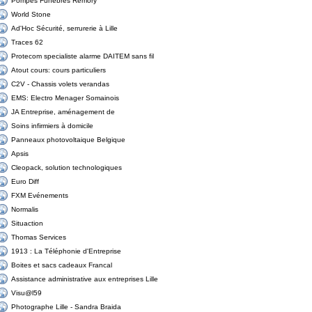
Pompes Funèbres Remory
World Stone
Ad'Hoc Sécurité, serrurerie à Lille
Traces 62
Protecom specialiste alarme DAITEM sans fil
Atout cours: cours particuliers
C2V - Chassis volets verandas
EMS: Electro Menager Somainois
JA Entreprise, aménagement de
Soins infirmiers à domicile
Panneaux photovoltaique Belgique
Apsis
Cleopack, solution technologiques
Euro Diff
FXM Evénements
Normalis
Situaction
Thomas Services
1913 : La Téléphonie d'Entreprise
Boites et sacs cadeaux Francal
Assistance administrative aux entreprises Lille
Visu@l59
Photographe Lille - Sandra Braida