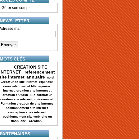
ACCES COMPTE
•
Gérer son compte
NEWSLETTER
Adresse mail:
MOTS CLÉS
CREATION SITE
INTERNET
referencement
site internet
annuaire
nord
Createur de site internet
equinoxe
creer site internet lille
equinox
internet
creation site internet et
creation en flash
lille
formateur
creation site internet professionnel
Formation creation de site internet
positionnement site internet
conception sites internet
positionnement site web
site en
flash
site
Creation
PARTENAIRES