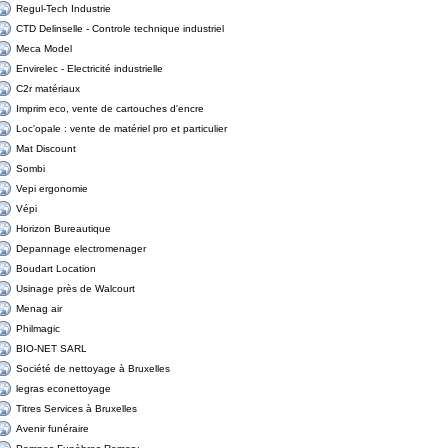
Regul-Tech Industrie
CTD Delinselle - Controle technique industriel
Meca Model
Envirelec - Electricité industrielle
C2r matériaux
Imprim eco, vente de cartouches d'encre
Loc'opale : vente de matériel pro et particulier
Mat Discount
Sombi
Vepi ergonomie
Vépi
Horizon Bureautique
Depannage electromenager
Boudart Location
Usinage près de Walcourt
Menag air
Philmagic
BIO-NET SARL
Société de nettoyage à Bruxelles
legras econettoyage
Titres Services à Bruxelles
Avenir funéraire