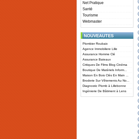
Net Pratique
Santé
Tourisme
Webmaster
NOUVEAUTES
Plombier Roubaix
Agence Immobiliere Lille
Assurance Homme Clé
Assurance Bateaux
Critiques De Films Blog Cinéma
Boutique De Matériels Inform...
Maison En Bois Clés En Main ...
Broderie Sur Vêtements Au No...
Diagnostic Plomb à Lillebonne
Ingénierie De Bâtiment à Lens