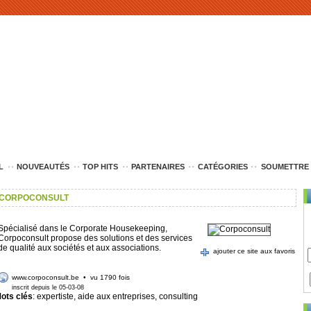
L
NOUVEAUTÉS
TOP HITS
PARTENAIRES
CATÉGORIES
SOUMETTRE 
CORPOCONSULT
Spécialisé dans le Corporate Housekeeping,
Corpoconsult propose des solutions et des services
de qualité aux sociétés et aux associations.
ajouter ce site aux favoris
www.corpoconsult.be
• vu 1790 fois
inscrit depuis le 05-03-08
ots clés
: expertiste, aide aux entreprises, consulting