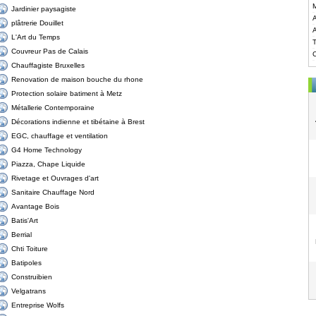
M
Jardinier paysagiste
A
plâtrerie Douillet
A
L'Art du Temps
T
Couvreur Pas de Calais
Chauffagiste Bruxelles
Renovation de maison bouche du rhone
Protection solaire batiment à Metz
Métallerie Contemporaine
Décorations indienne et tibétaine à Brest
EGC, chauffage et ventilation
G4 Home Technology
Piazza, Chape Liquide
Rivetage et Ouvrages d'art
Sanitaire Chauffage Nord
Avantage Bois
Batis'Art
Berrial
Chti Toiture
Batipoles
Construibien
Velgatrans
Entreprise Wolfs