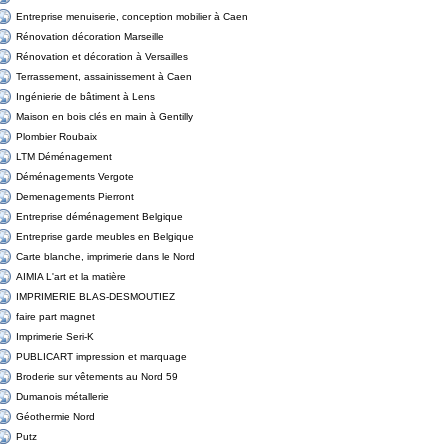
Entreprise menuiserie, conception mobilier à Caen
Rénovation décoration Marseille
Rénovation et décoration à Versailles
Terrassement, assainissement à Caen
Ingénierie de bâtiment à Lens
Maison en bois clés en main à Gentilly
Plombier Roubaix
LTM Déménagement
Déménagements Vergote
Demenagements Pierront
Entreprise déménagement Belgique
Entreprise garde meubles en Belgique
Carte blanche, imprimerie dans le Nord
AIMIA L'art et la matière
IMPRIMERIE BLAS-DESMOUTIEZ
faire part magnet
Imprimerie Seri-K
PUBLICART impression et marquage
Broderie sur vêtements au Nord 59
Dumanois métallerie
Géothermie Nord
Putz