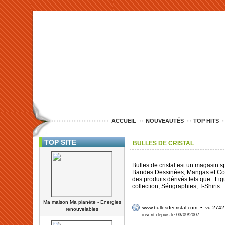
<img src="http://www.nord-entreprise.com/images/anim.jpg" alt="co
ACCUEIL
NOUVEAUTÉS
TOP HITS
TOP SITE
BULLES DE CRISTAL
Bulles de cristal est un magasin s
Bandes Dessinées, Mangas et Com
des produits dérivés tels que : Fi
collection, Sérigraphies, T-Shirts...
Ma maison Ma planète - Energies
www.bullesdecristal.com
• vu 2742 
renouvelables
inscrit depuis le 03/09/2007