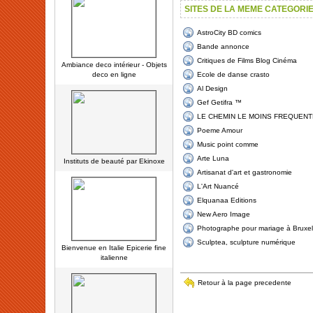
SITES DE LA MEME CATEGORI
AstroCity BD comics
Bande annonce
Critiques de Films Blog Cinéma
Ambiance deco intérieur - Objets
deco en ligne
Ecole de danse crasto
Al Design
Gef Getifra ™
LE CHEMIN LE MOINS FREQUENT
Poeme Amour
Music point comme
Arte Luna
Instituts de beauté par Ekinoxe
Artisanat d'art et gastronomie
L'Art Nuancé
Elquanaa Editions
New Aero Image
Photographe pour mariage à Bruxel
Sculptea, sculpture numérique
Bienvenue en Italie Epicerie fine
italienne
Retour à la page precedente