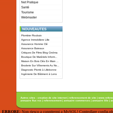
Net Pratique
Santé
Tourisme
Webmaster
NOUVEAUTES
Plombier Roubaix
Agence Immobiliere Lille
Assurance Homme Clé
Assurance Bateaux
Critiques De Films Blog Cinéma
Boutique De Matériels Inform...
Maison En Bois Clés En Main ...
Broderie Sur Vêtements Au No...
Diagnostic Plomb à Lillebonne
Ingénierie De Bâtiment à Lens
Autres sites :
creation de site internet
|
referencement de site
|
www.refere
annuaire flux rss
|
referencement
|
annuaire commerces
|
annuaire lille
|
a
ERRORE
: Non riesco a connttermi a MySQL! Controllare config.ph