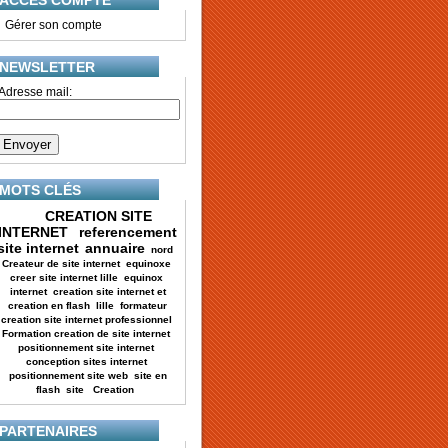
ACCES COMPTE
•
Gérer son compte
NEWSLETTER
Adresse mail:
MOTS CLÉS
CREATION SITE
INTERNET
referencement
site internet
annuaire
nord
Createur de site internet
equinoxe
creer site internet lille
equinox
internet
creation site internet et
creation en flash
lille
formateur
creation site internet professionnel
Formation creation de site internet
positionnement site internet
conception sites internet
positionnement site web
site en
flash
site
Creation
PARTENAIRES