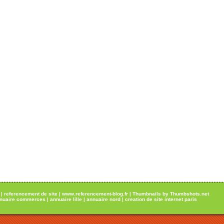
|
referencement de site
|
www.referencement-blog.fr
|
Thumbnails by Thumbshots.net
nuaire commerces
|
annuaire lille
|
annuaire nord
|
creation de site internet paris