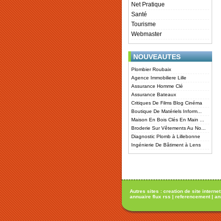
Net Pratique
Santé
Tourisme
Webmaster
NOUVEAUTES
Plombier Roubaix
Agence Immobiliere Lille
Assurance Homme Clé
Assurance Bateaux
Critiques De Films Blog Cinéma
Boutique De Matériels Inform...
Maison En Bois Clés En Main ...
Broderie Sur Vêtements Au No...
Diagnostic Plomb à Lillebonne
Ingénierie De Bâtiment à Lens
Autres sites :
creation de site internet
annuaire flux rss
|
referencement
|
an