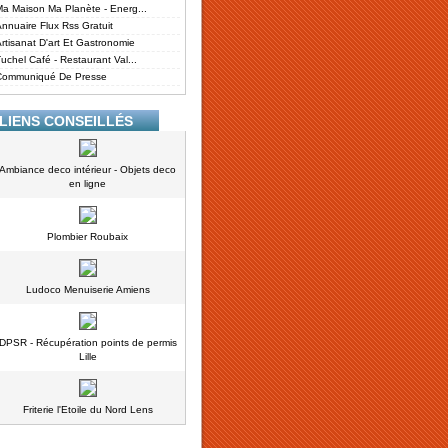
a Maison Ma Planète - Energ...
nnuaire Flux Rss Gratuit
rtisanat D'art Et Gastronomie
uchel Café - Restaurant Val...
Communiqué De Presse
LIENS CONSEILLÉS
Ambiance deco intérieur - Objets deco
en ligne
Plombier Roubaix
Ludoco Menuiserie Amiens
DPSR - Récupération points de permis
Lille
Friterie l'Etoile du Nord Lens