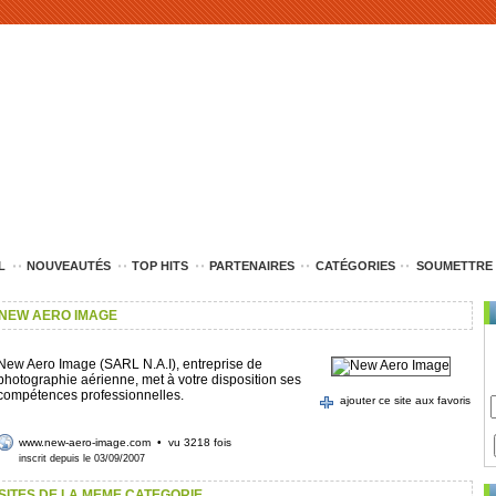
L
NOUVEAUTÉS
TOP HITS
PARTENAIRES
CATÉGORIES
SOUMETTRE 
NEW AERO IMAGE
New Aero Image (SARL N.A.I), entreprise de
photographie aérienne, met à votre disposition ses
compétences professionnelles.
ajouter ce site aux favoris
www.new-aero-image.com
• vu 3218 fois
inscrit depuis le 03/09/2007
SITES DE LA MEME CATEGORIE