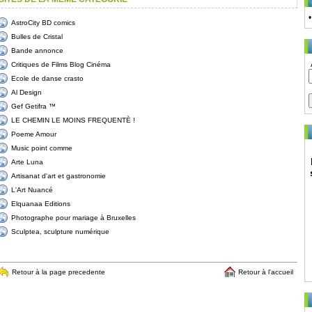
AstroCity BD comics
Bulles de Cristal
Bande annonce
Critiques de Films Blog Cinéma
Ecole de danse crasto
Al Design
Gef Getifra ™
LE CHEMIN LE MOINS FREQUENTÈ !
Poeme Amour
Music point comme
Arte Luna
Artisanat d'art et gastronomie
L'Art Nuancé
Elquanaa Editions
Photographe pour mariage à Bruxelles
Sculptea, sculpture numérique
Retour à la page precedente
Retour à l'accueil