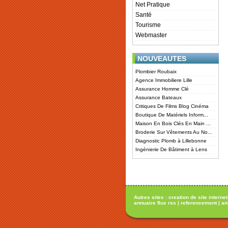
Net Pratique
Santé
Tourisme
Webmaster
NOUVEAUTES
Plombier Roubaix
Agence Immobiliere Lille
Assurance Homme Clé
Assurance Bateaux
Critiques De Films Blog Cinéma
Boutique De Matériels Inform...
Maison En Bois Clés En Main ...
Broderie Sur Vêtements Au No...
Diagnostic Plomb à Lillebonne
Ingénierie De Bâtiment à Lens
Autres sites :
creation de site internet
annuaire flux rss
|
referencement
|
an