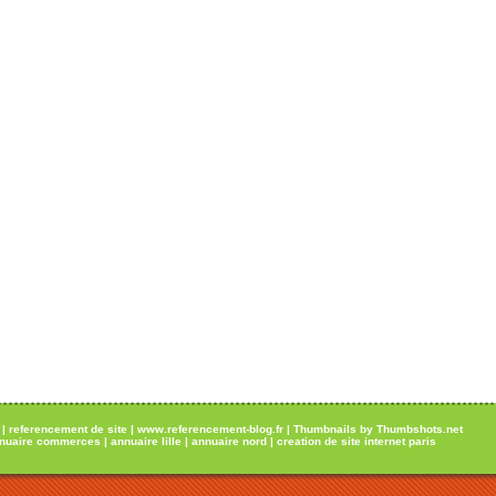
|
referencement de site
|
www.referencement-blog.fr
|
Thumbnails by Thumbshots.net
nuaire commerces
|
annuaire lille
|
annuaire nord
|
creation de site internet paris