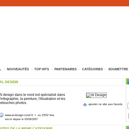
L
NOUVEAUTÉS
TOP HITS
PARTENAIRES
CATÉGORIES
SOUMETTRE 
AL DESIGN
Al design dans le nord est spécialisé dans
l'infographie, la peinture, l'illustration et les
retouches photos.
ajouter ce site aux favoris
www.al-design-nord.fr
• vu 2552 fois
inscrit depuis le 03/09/2007
SITES DE LA MEME CATEGORIE