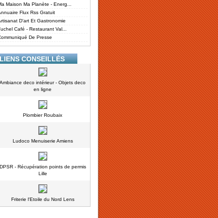
a Maison Ma Planète - Energ...
nnuaire Flux Rss Gratuit
rtisanat D'art Et Gastronomie
uchel Café - Restaurant Val...
Communiqué De Presse
LIENS CONSEILLÉS
Ambiance deco intérieur - Objets deco
en ligne
Plombier Roubaix
Ludoco Menuiserie Amiens
DPSR - Récupération points de permis
Lille
Friterie l'Etoile du Nord Lens