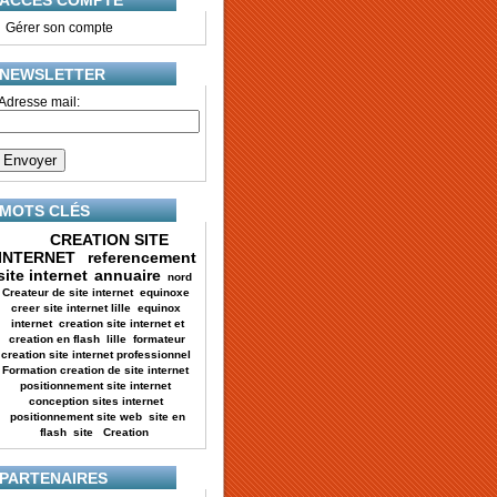
ACCES COMPTE
•
Gérer son compte
NEWSLETTER
Adresse mail:
MOTS CLÉS
CREATION SITE
INTERNET
referencement
site internet
annuaire
nord
Createur de site internet
equinoxe
creer site internet lille
equinox
internet
creation site internet et
creation en flash
lille
formateur
creation site internet professionnel
Formation creation de site internet
positionnement site internet
conception sites internet
positionnement site web
site en
flash
site
Creation
PARTENAIRES