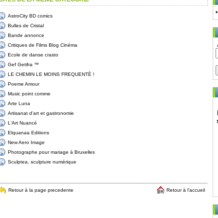
AstroCity BD comics
Bulles de Cristal
Bande annonce
Critiques de Films Blog Cinéma
Ecole de danse crasto
Gef Getifra ™
LE CHEMIN LE MOINS FREQUENTÈ !
Poeme Amour
Music point comme
Arte Luna
Artisanat d'art et gastronomie
L'Art Nuancé
Elquanaa Editions
New Aero Image
Photographe pour mariage à Bruxelles
Sculptea, sculpture numérique
Retour à la page precedente
Retour à l'accueil